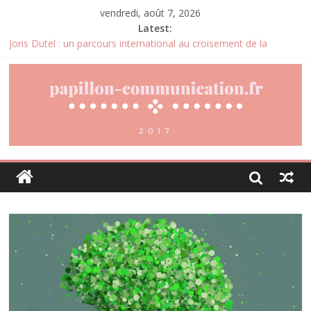
vendredi, août 7, 2026
Latest:
Joris Dutel : un parcours international au croisement de la
logistique, du management et du développement des
entreprises
Pourquoi la gestion locative devient un levier stratégique pour
valoriser son patrimoine immobilier
Daniel Moquet : quand les avis clients deviennent un levier
d’amélioration continue ?
Agria : une assurance santé animale conçue pour répondre aux
besoins des propriétaires
Denis Bouclon : l’éducation, la diplomatie et l’engagement
international au cœur d’un parcours singulier