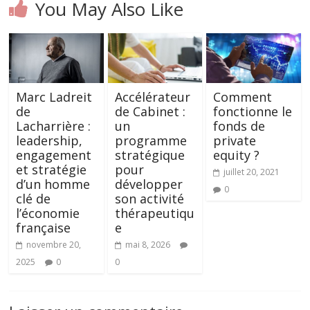
You May Also Like
Marc Ladreit
Accélérateur
Comment
de
de Cabinet :
fonctionne le
Lacharrière :
un
fonds de
leadership,
programme
private
engagement
stratégique
equity ?
et stratégie
pour
juillet 20, 2021
d’un homme
développer
0
clé de
son activité
l’économie
thérapeutiqu
française
e
novembre 20,
mai 8, 2026
2025
0
0