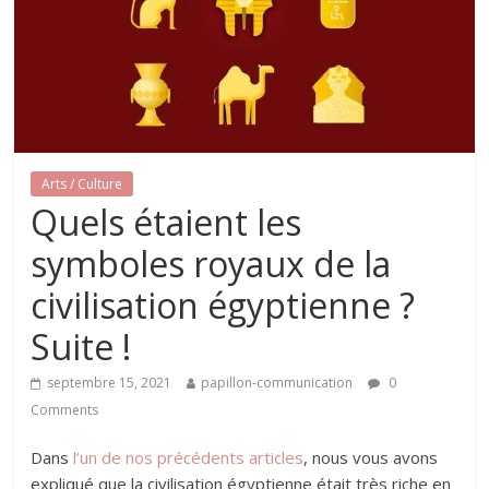
Arts / Culture
Quels étaient les
symboles royaux de la
civilisation égyptienne ?
Suite !
septembre 15, 2021
papillon-communication
0
Comments
Dans
l’un de nos précédents articles
, nous vous avons
expliqué que la civilisation égyptienne était très riche en