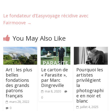
Le fondateur d’Easyvoyage récidive avec
Fairmoove
→
You May Also Like
Art : les plus
Le carton de
Pourquoi les
belles
« Parasite »,
artistes
fondations
par Marc
privilégient
des grands
Dingreville
la
patrons
photographi
mai 8, 2020
français
e en noir et
0
blanc
mars 28, 2022
juillet 4, 2025
0