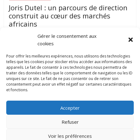
Joris Dutel : un parcours de direction
construit au cœur des marchés
africains
août 7, 2026
papillon-communication
0
Gérer le consentement aux
Développer une entreprise dans plusieurs pays nécessite
cookies
une parfaite compréhension des réalités locales, une solide
expérience du management et une
Pour offrir les meilleures expériences, nous utilisons des technologies
telles que les cookies pour stocker et/ou accéder aux informations des
appareils. Le fait de consentir à ces technologies nous permettra de
traiter des données telles que le comportement de navigation ou les ID
Pourquoi la gestion locative devient un
uniques sur ce site. Le fait de ne pas consentir ou de retirer son
levier stratégique pour valoriser son
consentement peut avoir un effet négatif sur certaines caractéristiques
patrimoine immobilier
et fonctions.
0
juillet 31, 2026
Accepter
Refuser
Copyright © 2022 papillon-communication.fr. All rights reserved.
Voir les préférences
Mentions légales