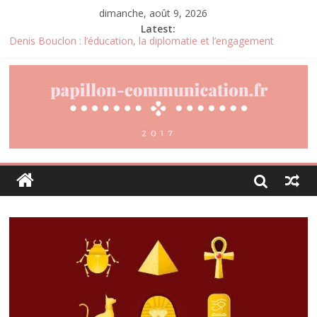
dimanche, août 9, 2026
Latest:
Denis Bouclon : l’éducation, la diplomatie et l’engagement
international au cœur d’un parcours singulier
Joris Dutel : un parcours de direction construit au cœur des
marchés africains
Pourquoi la gestion locative devient un levier stratégique pour
valoriser son patrimoine immobilier
Daniel Moquet : quand les avis clients deviennent un levier
d’amélioration continue ?
Agria : une assurance santé animale conçue pour répondre aux
besoins des propriétaires