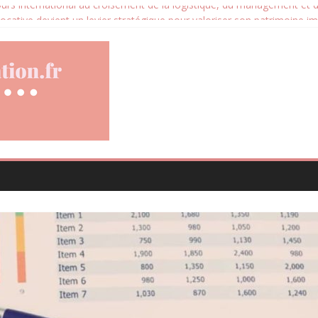
cours international au croisement de la logistique, du management et
locative devient un levier stratégique pour valoriser son patrimoine i
d les avis clients deviennent un levier d’amélioration continue ?
ce santé animale conçue pour répondre aux besoins des propriétaires
ucation, la diplomatie et l’engagement international au cœur d’un parc