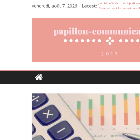
vendredi, août 7, 2026
Latest:
Joris Dutel : un par
Pourquoi la gestion 
Daniel Moquet : quan
Agria : une assuran
Denis Bouclon : l’éd