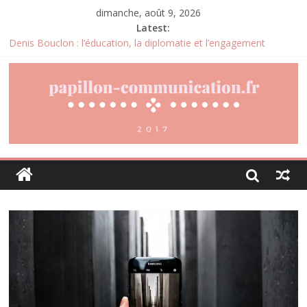
dimanche, août 9, 2026
Latest:
Denis Bouclon : l’éducation, la diplomatie et l’engagement
international au cœur d’un parcours singulier
Joris Dutel : un parcours de direction construit au cœur des
marchés africains
Pourquoi la gestion locative devient un levier stratégique pour
valoriser son patrimoine immobilier
Daniel Moquet : quand les avis clients deviennent un levier
d’amélioration continue ?
Agria : une assurance santé animale conçue pour répondre aux
besoins des propriétaires