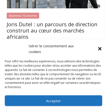
Business / Economie
Joris Dutel : un parcours de direction
construit au cœur des marchés
africains
août 7, 2026
papillon-communication
0
Gérer le consentement aux
Développer une entreprise dans plusieurs pays nécessite
cookies
une parfaite compréhension des réalités locales, une solide
expérience du management et une
Pour offrir les meilleures expériences, nous utilisons des technologies
telles que les cookies pour stocker et/ou accéder aux informations des
appareils. Le fait de consentir à ces technologies nous permettra de
traiter des données telles que le comportement de navigation ou les ID
Pourquoi la gestion locative devient un
uniques sur ce site. Le fait de ne pas consentir ou de retirer son
levier stratégique pour valoriser son
consentement peut avoir un effet négatif sur certaines caractéristiques
patrimoine immobilier
et fonctions.
0
juillet 31, 2026
Accepter