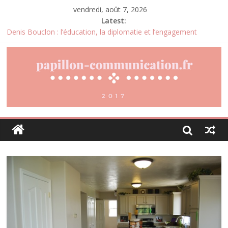
vendredi, août 7, 2026
Latest:
Denis Bouclon : l’éducation, la diplomatie et l’engagement
international au cœur d’un parcours singulier
Joris Dutel : un parcours de direction construit au cœur des
marchés africains
Pourquoi la gestion locative devient un levier stratégique pour
valoriser son patrimoine immobilier
Daniel Moquet : quand les avis clients deviennent un levier
d’amélioration continue ?
Agria : une assurance santé animale conçue pour répondre aux
besoins des propriétaires