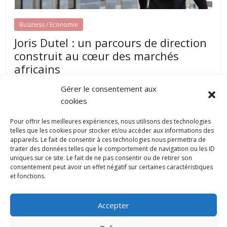
Business / Economie
Joris Dutel : un parcours de direction
construit au cœur des marchés
africains
août 7, 2026
papillon-communication
0
Gérer le consentement aux
Développer une entreprise dans plusieurs pays nécessite
cookies
une parfaite compréhension des réalités locales, une solide
expérience du management et une
Pour offrir les meilleures expériences, nous utilisons des technologies
telles que les cookies pour stocker et/ou accéder aux informations des
appareils. Le fait de consentir à ces technologies nous permettra de
traiter des données telles que le comportement de navigation ou les ID
Pourquoi la gestion locative devient un
uniques sur ce site. Le fait de ne pas consentir ou de retirer son
levier stratégique pour valoriser son
consentement peut avoir un effet négatif sur certaines caractéristiques
patrimoine immobilier
et fonctions.
0
juillet 31, 2026
Accepter