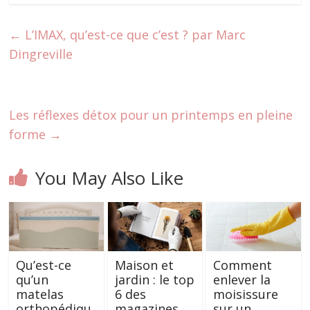
←
L’IMAX, qu’est-ce que c’est ? par Marc
Dingreville
Les réflexes détox pour un printemps en pleine
forme
→
You May Also Like
Qu’est-ce
Maison et
Comment
qu’un
jardin : le top
enlever la
matelas
6 des
moisissure
orthopédiqu
magazines
sur un