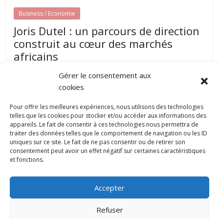
Business / Economie
Joris Dutel : un parcours de direction
construit au cœur des marchés
africains
août 7, 2026
papillon-communication
0
Gérer le consentement aux
Développer une entreprise dans plusieurs pays nécessite
cookies
une parfaite compréhension des réalités locales, une solide
expérience du management et une
Pour offrir les meilleures expériences, nous utilisons des technologies
telles que les cookies pour stocker et/ou accéder aux informations des
appareils. Le fait de consentir à ces technologies nous permettra de
traiter des données telles que le comportement de navigation ou les ID
Pourquoi la gestion locative devient un
uniques sur ce site. Le fait de ne pas consentir ou de retirer son
levier stratégique pour valoriser son
consentement peut avoir un effet négatif sur certaines caractéristiques
patrimoine immobilier
et fonctions.
0
juillet 31, 2026
Accepter
Refuser