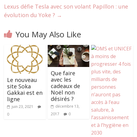
Lexus défie Tesla avec son volant Papillon : une
évolution du Yoke ?
→
You May Also Like
Que faire
avec les
Le nouveau
cadeaux de
site Soka
Noël non
Gakkai est en
désirés ?
ligne
décembre 13,
juin 23, 2021
2017
0
0