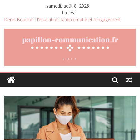
samedi, août 8, 2026
Latest:
Denis Bouclon : l’éducation, la diplomatie et l’engagement
international au cœur d’un parcours singulier
Joris Dutel : un parcours de direction construit au cœur des
marchés africains
Pourquoi la gestion locative devient un levier stratégique pour
valoriser son patrimoine immobilier
Daniel Moquet : quand les avis clients deviennent un levier
d’amélioration continue ?
Agria : une assurance santé animale conçue pour répondre aux
besoins des propriétaires