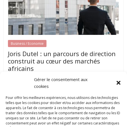
Business / Economie
Joris Dutel : un parcours de direction
construit au cœur des marchés
africains
août 7, 2026
papillon-communication
0
Gérer le consentement aux
Développer une entreprise dans plusieurs pays nécessite
cookies
une parfaite compréhension des réalités locales, une solide
expérience du management et une
Pour offrir les meilleures expériences, nous utilisons des technologies
telles que les cookies pour stocker et/ou accéder aux informations des
appareils. Le fait de consentir à ces technologies nous permettra de
traiter des données telles que le comportement de navigation ou les ID
Pourquoi la gestion locative devient un
uniques sur ce site. Le fait de ne pas consentir ou de retirer son
levier stratégique pour valoriser son
consentement peut avoir un effet négatif sur certaines caractéristiques