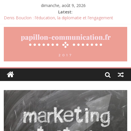
dimanche, août 9, 2026
Latest:
Denis Bouclon : l’éducation, la diplomatie et l’engagement
international au cœur d’un parcours singulier
Joris Dutel : un parcours de direction construit au cœur des
marchés africains
Pourquoi la gestion locative devient un levier stratégique pour
valoriser son patrimoine immobilier
Daniel Moquet : quand les avis clients deviennent un levier
d’amélioration continue ?
Agria : une assurance santé animale conçue pour répondre aux
besoins des propriétaires