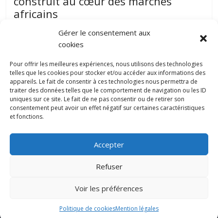
construit au cœur des marchés
africains
août 7, 2026
papillon-communication
0
Gérer le consentement aux
Développer une entreprise dans plusieurs pays nécessite
cookies
une parfaite compréhension des réalités locales, une solide
expérience du management et une
Pour offrir les meilleures expériences, nous utilisons des technologies
telles que les cookies pour stocker et/ou accéder aux informations des
appareils. Le fait de consentir à ces technologies nous permettra de
traiter des données telles que le comportement de navigation ou les ID
Pourquoi la gestion locative devient un
uniques sur ce site. Le fait de ne pas consentir ou de retirer son
levier stratégique pour valoriser son
consentement peut avoir un effet négatif sur certaines caractéristiques
patrimoine immobilier
et fonctions.
0
juillet 31, 2026
Accepter
Refuser
Copyright © 2022 papillon-communication.fr. All rights reserved.
Voir les préférences
Mentions légales
Politique de cookies
Mention légales