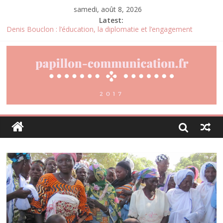
samedi, août 8, 2026
Latest:
Denis Bouclon : l’éducation, la diplomatie et l’engagement
international au cœur d’un parcours singulier
Joris Dutel : un parcours de direction construit au cœur des
marchés africains
Pourquoi la gestion locative devient un levier stratégique pour
valoriser son patrimoine immobilier
Daniel Moquet : quand les avis clients deviennent un levier
d’amélioration continue ?
Agria : une assurance santé animale conçue pour répondre aux
besoins des propriétaires