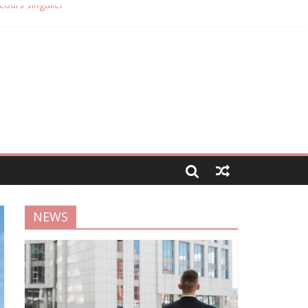
cours singulier
immobilier
s
NEWS