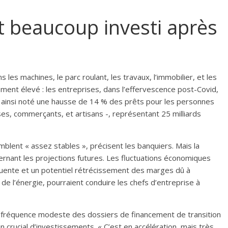
t beaucoup investi après
les machines, le parc roulant, les travaux, l’immobilier, et les
ment élevé : les entreprises, dans l’effervescence post-Covid,
 ainsi noté une hausse de 14 % des prêts pour les personnes
ises, commerçants, et artisans -, représentant 25 milliards
blent « assez stables », précisent les banquiers. Mais la
ernant les projections futures. Les fluctuations économiques
équente et un potentiel rétrécissement des marges dû à
e l’énergie, pourraient conduire les chefs d’entreprise à
a fréquence modeste des dossiers de financement de transition
crucial d’investissements. « C’est en accélération, mais très