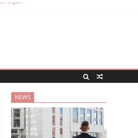
rs singulier
obilier
NEWS