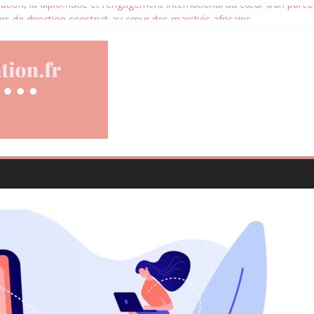
ation, la diplomatie et l’engagement international au cœur d’un parcou
urs de direction construit au cœur des marchés africains
cative devient un levier stratégique pour valoriser son patrimoine imm
les avis clients deviennent un levier d’amélioration continue ?
 santé animale conçue pour répondre aux besoins des propriétaires