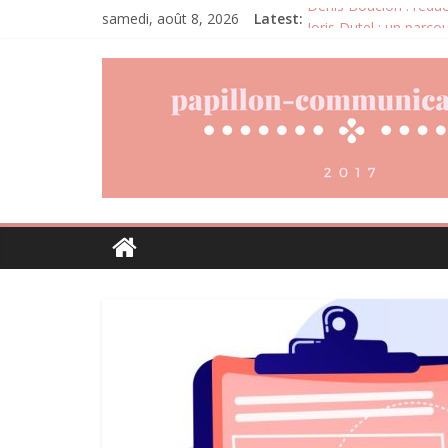
samedi, août 8, 2026
Latest:
Denis Bouclon : l’éduc
Joris Dutel : un parco
Pourquoi la gestion lo
Daniel Moquet : quand 
Agria : une assurance