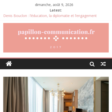
dimanche, août 9, 2026
Latest:
Denis Bouclon : l’éducation, la diplomatie et l’engagement
international au cœur d’un parcours singulier
Joris Dutel : un parcours de direction construit au cœur des
marchés africains
Pourquoi la gestion locative devient un levier stratégique pour
valoriser son patrimoine immobilier
Daniel Moquet : quand les avis clients deviennent un levier
d’amélioration continue ?
Agria : une assurance santé animale conçue pour répondre aux
besoins des propriétaires