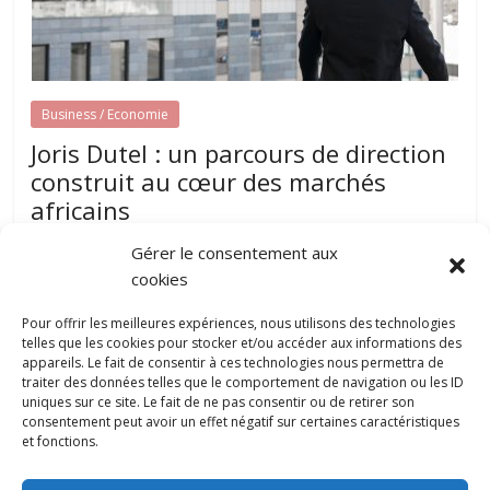
Business / Economie
Joris Dutel : un parcours de direction
construit au cœur des marchés
africains
août 7, 2026
papillon-communication
0
Gérer le consentement aux
Développer une entreprise dans plusieurs pays nécessite
cookies
une parfaite compréhension des réalités locales, une solide
expérience du management et une
Pour offrir les meilleures expériences, nous utilisons des technologies
telles que les cookies pour stocker et/ou accéder aux informations des
appareils. Le fait de consentir à ces technologies nous permettra de
traiter des données telles que le comportement de navigation ou les ID
Pourquoi la gestion locative devient un
uniques sur ce site. Le fait de ne pas consentir ou de retirer son
levier stratégique pour valoriser son
consentement peut avoir un effet négatif sur certaines caractéristiques
patrimoine immobilier
et fonctions.
0
juillet 31, 2026