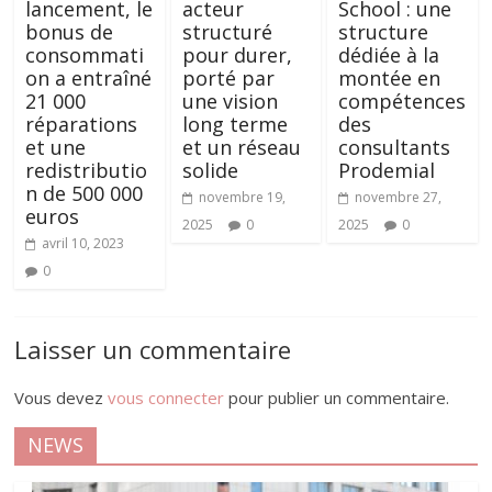
lancement, le
acteur
School : une
bonus de
structuré
structure
consommati
pour durer,
dédiée à la
on a entraîné
porté par
montée en
21 000
une vision
compétences
réparations
long terme
des
et une
et un réseau
consultants
redistributio
solide
Prodemial
n de 500 000
novembre 19,
novembre 27,
euros
2025
0
2025
0
avril 10, 2023
0
Laisser un commentaire
Vous devez
vous connecter
pour publier un commentaire.
NEWS