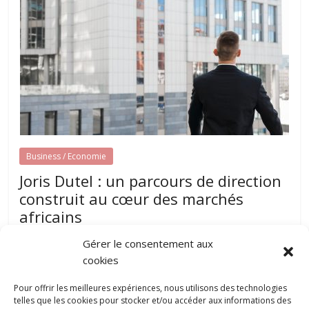
Business / Economie
Joris Dutel : un parcours de direction
construit au cœur des marchés
africains
août 7, 2026
papillon-communication
0
Gérer le consentement aux
Développer une entreprise dans plusieurs pays nécessite
cookies
une parfaite compréhension des réalités locales, une solide
expérience du management et une
Pour offrir les meilleures expériences, nous utilisons des technologies
telles que les cookies pour stocker et/ou accéder aux informations des