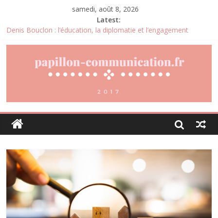
samedi, août 8, 2026
Latest:
Denis Bouclon : l’éducation, la diplomatie et l’engagement
international au cœur d’un parcours singulier
Joris Dutel : un parcours de direction construit au cœur des
marchés africains
Pourquoi la gestion locative devient un levier stratégique pour
valoriser son patrimoine immobilier
Daniel Moquet : quand les avis clients deviennent un levier
d’amélioration continue ?
Agria : une assurance santé animale conçue pour répondre aux
besoins des propriétaires