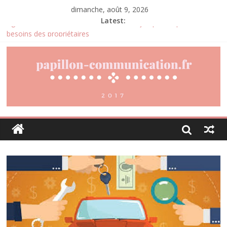
dimanche, août 9, 2026
Latest:
Agria : une assurance santé animale conçue pour répondre aux
besoins des propriétaires
Denis Bouclon : l’éducation, la diplomatie et l’engagement
international au cœur d’un parcours singulier
Joris Dutel : un parcours de direction construit au cœur des
marchés africains
Pourquoi la gestion locative devient un levier stratégique pour
valoriser son patrimoine immobilier
Daniel Moquet : quand les avis clients deviennent un levier
d’amélioration continue ?