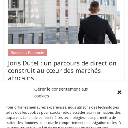
Business / Economie
Joris Dutel : un parcours de direction
construit au cœur des marchés
africains
août 7, 2026
papillon-communication
0
Gérer le consentement aux
Développer une entreprise dans plusieurs pays nécessite
cookies
une parfaite compréhension des réalités locales, une solide
expérience du management et une
Pour offrir les meilleures expériences, nous utilisons des technologies
telles que les cookies pour stocker et/ou accéder aux informations des
appareils. Le fait de consentir à ces technologies nous permettra de
traiter des données telles que le comportement de navigation ou les ID
Pourquoi la gestion locative devient un
uniques sur ce site. Le fait de ne pas consentir ou de retirer son