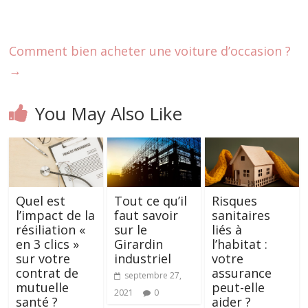
Comment bien acheter une voiture d’occasion ?
→
You May Also Like
Quel est
Tout ce qu’il
Risques
l’impact de la
faut savoir
sanitaires
résiliation «
sur le
liés à
en 3 clics »
Girardin
l’habitat :
sur votre
industriel
votre
contrat de
assurance
septembre 27,
mutuelle
peut-elle
2021
0
santé ?
aider ?