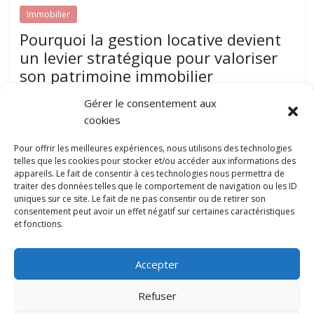
Immobilier
Pourquoi la gestion locative devient
un levier stratégique pour valoriser
son patrimoine immobilier
juillet 31, 2026
papillon-communication
0
Gérer le consentement aux
Posséder un bien immobilier représente un investissement
cookies
sur le long terme. Pourtant, assurer sa rentabilité ne dépend
pas uniquement de
Pour offrir les meilleures expériences, nous utilisons des technologies
telles que les cookies pour stocker et/ou accéder aux informations des
appareils. Le fait de consentir à ces technologies nous permettra de
traiter des données telles que le comportement de navigation ou les ID
Daniel Moquet : quand les avis clients
uniques sur ce site. Le fait de ne pas consentir ou de retirer son
deviennent un levier d’amélioration
consentement peut avoir un effet négatif sur certaines caractéristiques
continue ?
et fonctions.
0
juillet 22, 2026
Accepter
Refuser