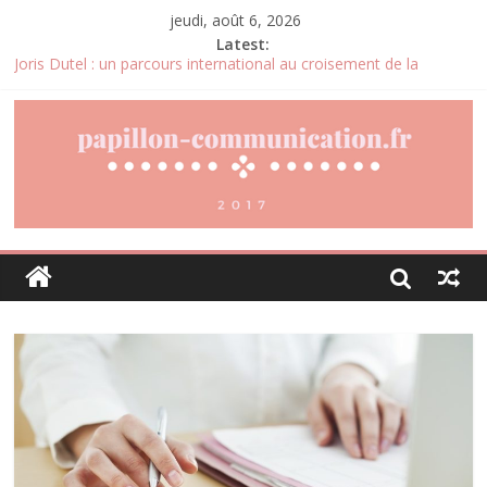
jeudi, août 6, 2026
Latest:
Joris Dutel : un parcours international au croisement de la
logistique, du management et du développement des
entreprises
Pourquoi la gestion locative devient un levier stratégique pour
valoriser son patrimoine immobilier
Daniel Moquet : quand les avis clients deviennent un levier
d’amélioration continue ?
Agria : une assurance santé animale conçue pour répondre aux
besoins des propriétaires
Denis Bouclon : l’éducation, la diplomatie et l’engagement
international au cœur d’un parcours singulier