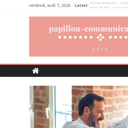
vendredi, août 7, 2026
Latest:
Denis Bouclon : l’éd
Joris Dutel : un par
Pourquoi la gestion 
Daniel Moquet : quan
Agria : une assuran