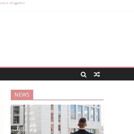
ours singulier
mmobilier
NEWS