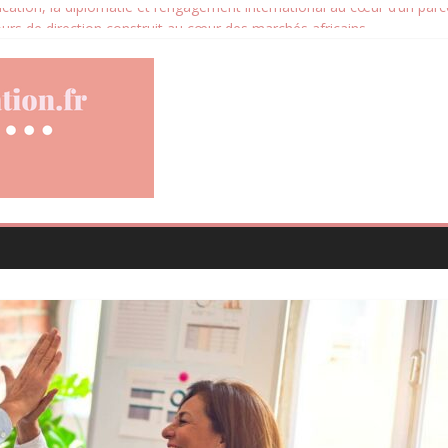
ucation, la diplomatie et l’engagement international au cœur d’un parc
cours de direction construit au cœur des marchés africains
locative devient un levier stratégique pour valoriser son patrimoine i
d les avis clients deviennent un levier d’amélioration continue ?
ce santé animale conçue pour répondre aux besoins des propriétaires