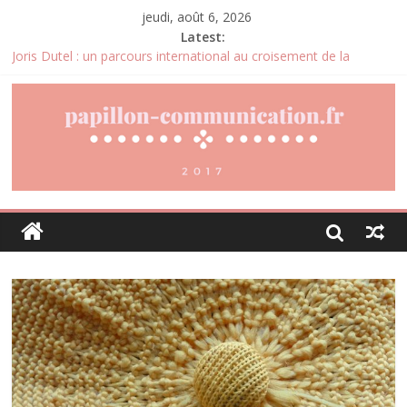
jeudi, août 6, 2026
Latest:
Joris Dutel : un parcours international au croisement de la
logistique, du management et du développement des
entreprises
Pourquoi la gestion locative devient un levier stratégique pour
valoriser son patrimoine immobilier
Daniel Moquet : quand les avis clients deviennent un levier
d’amélioration continue ?
Agria : une assurance santé animale conçue pour répondre aux
besoins des propriétaires
Denis Bouclon : l’éducation, la diplomatie et l’engagement
international au cœur d’un parcours singulier