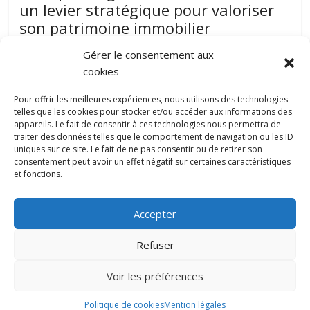
un levier stratégique pour valoriser
son patrimoine immobilier
juillet 31, 2026
papillon-communication
0
Gérer le consentement aux
Posséder un bien immobilier représente un investissement
cookies
sur le long terme. Pourtant, assurer sa rentabilité ne dépend
pas uniquement de
Pour offrir les meilleures expériences, nous utilisons des technologies
telles que les cookies pour stocker et/ou accéder aux informations des
appareils. Le fait de consentir à ces technologies nous permettra de
traiter des données telles que le comportement de navigation ou les ID
Daniel Moquet : quand les avis clients
uniques sur ce site. Le fait de ne pas consentir ou de retirer son
deviennent un levier d’amélioration
consentement peut avoir un effet négatif sur certaines caractéristiques
continue ?
et fonctions.
0
juillet 22, 2026
Accepter
Refuser
Copyright © 2022 papillon-communication.fr. All rights reserved.
Voir les préférences
Mentions légales
Politique de cookies
Mention légales