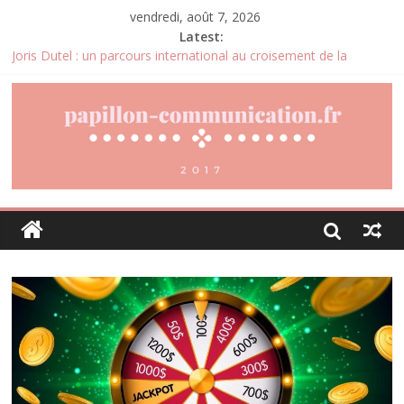
vendredi, août 7, 2026
Latest:
Joris Dutel : un parcours international au croisement de la
logistique, du management et du développement des
entreprises
Pourquoi la gestion locative devient un levier stratégique pour
valoriser son patrimoine immobilier
Daniel Moquet : quand les avis clients deviennent un levier
d’amélioration continue ?
Agria : une assurance santé animale conçue pour répondre aux
besoins des propriétaires
Denis Bouclon : l’éducation, la diplomatie et l’engagement
international au cœur d’un parcours singulier