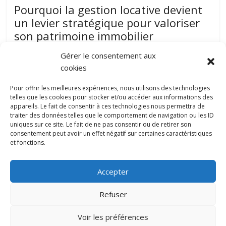
Pourquoi la gestion locative devient
un levier stratégique pour valoriser
son patrimoine immobilier
juillet 31, 2026
papillon-communication
0
Gérer le consentement aux
Posséder un bien immobilier représente un investissement
cookies
sur le long terme. Pourtant, assurer sa rentabilité ne dépend
pas uniquement de
Pour offrir les meilleures expériences, nous utilisons des technologies
telles que les cookies pour stocker et/ou accéder aux informations des
appareils. Le fait de consentir à ces technologies nous permettra de
traiter des données telles que le comportement de navigation ou les ID
Daniel Moquet : quand les avis clients
uniques sur ce site. Le fait de ne pas consentir ou de retirer son
deviennent un levier d’amélioration
consentement peut avoir un effet négatif sur certaines caractéristiques
continue ?
et fonctions.
0
juillet 22, 2026
Accepter
Refuser
Copyright © 2022 papillon-communication.fr. All rights reserved.
Voir les préférences
Mentions légales