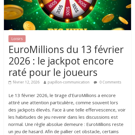
Loisirs
EuroMillions du 13 février
2026 : le jackpot encore
raté pour le joueurs
février 12, 2026
papillon-communication
0 Comments
Le 13 février 2026, le tirage d’EuroMillions a encore
attiré une attention particulière, comme souvent lors
des jackpots élevés. Face à une telle effervescence, voir
les habitudes de jeu revenir dans les discussions est
normal. Une règle absolue demeure : EuroMillions reste
un jeu de hasard. Afin de pallier cet obstacle, certains