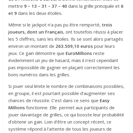
mettre
9 – 13 – 31 – 37 – 40
dans la grille principale et
6
et 9
dans les deux étoiles.
Même si le jackpot n’a pas pu être remporté,
trois
joueurs, dont un Français
, ont toutefois réussi à placer
les 5 chiffres, sans les étoiles. Ils se sont alors partagés
environ un montant de
263.509,10 euros
pour leurs
jeux. Ce gain démontre que
EuroMillions
reste
évidemment un jeu de hasard, mais il n’est cependant
pas impossible de gagner en plaçant correctement les
bons numéros dans les grilles.
Si jouer seul limite le nombre de combinaisons possibles,
en groupe, il est pourtant possible d’augmenter ses
chances de réussite. C’est dans ce sens que
Easy
Millions
fonctionne. Elle permet aux participants de
jouer davantage de grilles, ce qui booste leur probabilité
d’obtenir un gain. Loin d’être un concept récent, ce
système répond à l’attente de tous les joueurs de