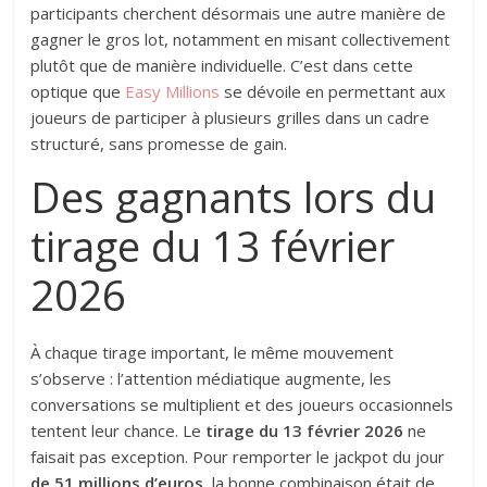
participants cherchent désormais une autre manière de
gagner le gros lot, notamment en misant collectivement
plutôt que de manière individuelle. C’est dans cette
optique que
Easy Millions
se dévoile en permettant aux
joueurs de participer à plusieurs grilles dans un cadre
structuré, sans promesse de gain.
Des gagnants lors du
tirage du 13 février
2026
À chaque tirage important, le même mouvement
s’observe : l’attention médiatique augmente, les
conversations se multiplient et des joueurs occasionnels
tentent leur chance. Le
tirage du 13 février 2026
ne
faisait pas exception. Pour remporter le jackpot du jour
de 51 millions d’euros
, la bonne combinaison était de