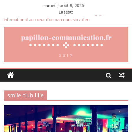
samedi, août 8, 2026
Latest:
Denis Bouclon : l’éducation, la diplomatie et l’engagement
international au cœur d’un parcours singulier
Joris Dutel : un parcours de direction construit au cœur des
marchés africains
Pourquoi la gestion locative devient un levier stratégique pour
valoriser son patrimoine immobilier
Daniel Moquet : quand les avis clients deviennent un levier
d’amélioration continue ?
Agria : une assurance santé animale conçue pour répondre aux
besoins des propriétaires
smile club lille