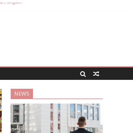
rs singulier
obilier
NEWS