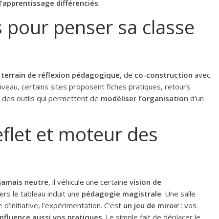
’apprentissage différenciés
.
s pour penser sa classe
terrain de réflexion pédagogique
, de
co-construction
avec
 niveau, certains sites proposent fiches pratiques, retours
i des outils qui permettent de
modéliser l’organisation
d’un
flet et moteur des
 jamais neutre
, il véhicule une certaine
vision de
ers le tableau induit une
pédagogie magistrale
. Une salle
 d’initiative, l’expérimentation. C’est
un jeu de miroir
: vos
nfluence aussi vos pratiques
. Le simple fait de déplacer le