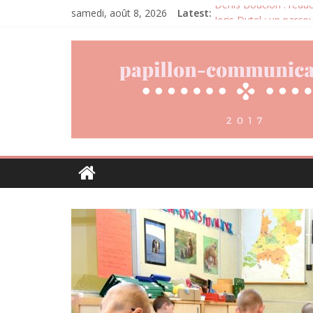
samedi, août 8, 2026
Latest:
Denis Bouclon : l’éduc
Joris Dutel : un parco
Pourquoi la gestion lo
Daniel Moquet : quand 
Agria : une assurance