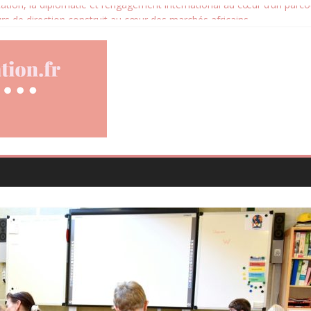
ation, la diplomatie et l’engagement international au cœur d’un parcou
urs de direction construit au cœur des marchés africains
cative devient un levier stratégique pour valoriser son patrimoine imm
les avis clients deviennent un levier d’amélioration continue ?
 santé animale conçue pour répondre aux besoins des propriétaires