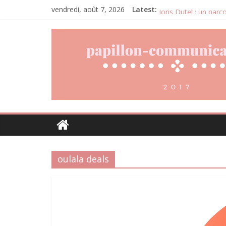
Denis Bouclon : l’éd
vendredi, août 7, 2026
Latest:
Joris Dutel : un par
Pourquoi la gestion 
Daniel Moquet : quan
Agria : une assuran
oulala deals