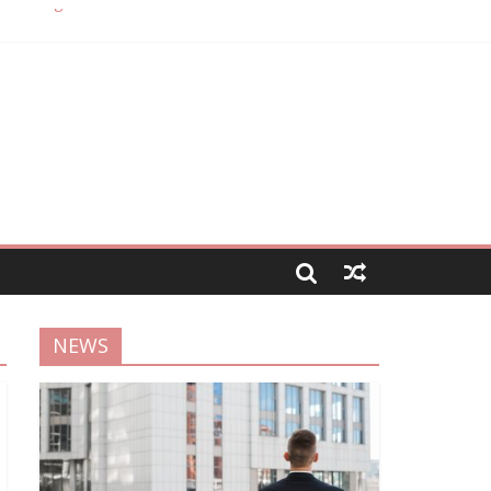
ours singulier
mmobilier
NEWS