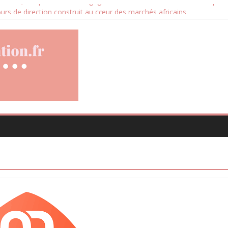
ucation, la diplomatie et l’engagement international au cœur d’un parc
cours de direction construit au cœur des marchés africains
locative devient un levier stratégique pour valoriser son patrimoine i
d les avis clients deviennent un levier d’amélioration continue ?
ce santé animale conçue pour répondre aux besoins des propriétaires