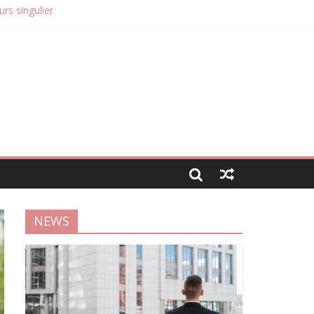
rs singulier
obilier
NEWS