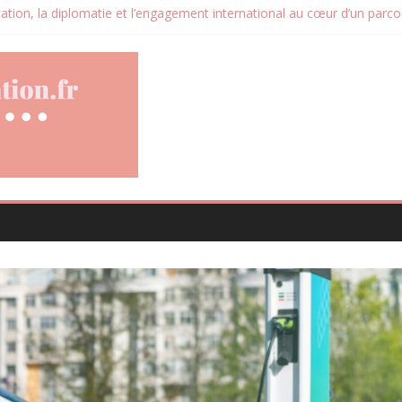
ation, la diplomatie et l’engagement international au cœur d’un parcou
urs de direction construit au cœur des marchés africains
cative devient un levier stratégique pour valoriser son patrimoine imm
les avis clients deviennent un levier d’amélioration continue ?
 santé animale conçue pour répondre aux besoins des propriétaires