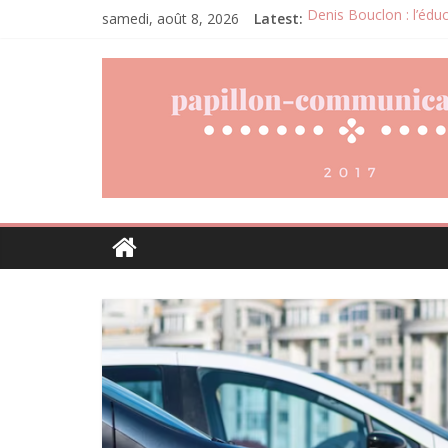
samedi, août 8, 2026
Latest:
Denis Bouclon : l’éduc
Joris Dutel : un parco
Pourquoi la gestion lo
Daniel Moquet : quand 
Agria : une assurance