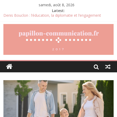
samedi, août 8, 2026
Latest:
Denis Bouclon : l’éducation, la diplomatie et l’engagement
international au cœur d’un parcours singulier
Joris Dutel : un parcours de direction construit au cœur des
marchés africains
Pourquoi la gestion locative devient un levier stratégique pour
valoriser son patrimoine immobilier
Daniel Moquet : quand les avis clients deviennent un levier
d’amélioration continue ?
Agria : une assurance santé animale conçue pour répondre aux
besoins des propriétaires