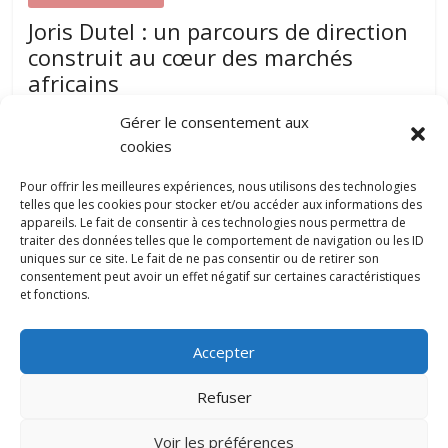
Joris Dutel : un parcours de direction
construit au cœur des marchés
africains
août 7, 2026
papillon-communication
0
Gérer le consentement aux
Développer une entreprise dans plusieurs pays nécessite
cookies
une parfaite compréhension des réalités locales, une solide
expérience du management et une
Pour offrir les meilleures expériences, nous utilisons des technologies
telles que les cookies pour stocker et/ou accéder aux informations des
appareils. Le fait de consentir à ces technologies nous permettra de
traiter des données telles que le comportement de navigation ou les ID
Pourquoi la gestion locative devient un
uniques sur ce site. Le fait de ne pas consentir ou de retirer son
levier stratégique pour valoriser son
consentement peut avoir un effet négatif sur certaines caractéristiques
patrimoine immobilier
et fonctions.
0
juillet 31, 2026
Accepter
Refuser
Copyright © 2022 papillon-communication.fr. All rights reserved.
Voir les préférences