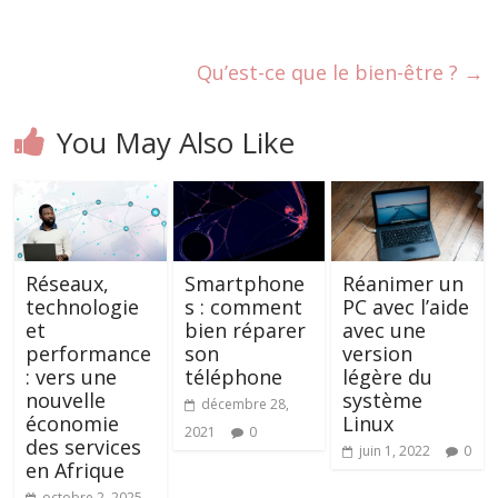
Qu’est-ce que le bien-être ?
→
You May Also Like
Réseaux,
Smartphone
Réanimer un
technologie
s : comment
PC avec l’aide
et
bien réparer
avec une
performance
son
version
: vers une
téléphone
légère du
nouvelle
système
décembre 28,
économie
Linux
2021
0
des services
juin 1, 2022
0
en Afrique
octobre 2, 2025