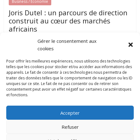
Business / Economie
Joris Dutel : un parcours de direction
construit au cœur des marchés
africains
août 7, 2026
papillon-communication
0
Gérer le consentement aux
Développer une entreprise dans plusieurs pays nécessite
cookies
une parfaite compréhension des réalités locales, une solide
expérience du management et une
Pour offrir les meilleures expériences, nous utilisons des technologies
telles que les cookies pour stocker et/ou accéder aux informations des
appareils. Le fait de consentir à ces technologies nous permettra de
traiter des données telles que le comportement de navigation ou les ID
Pourquoi la gestion locative devient un
uniques sur ce site. Le fait de ne pas consentir ou de retirer son
levier stratégique pour valoriser son
consentement peut avoir un effet négatif sur certaines caractéristiques
patrimoine immobilier
et fonctions.
0
juillet 31, 2026
Accepter
Refuser
Copyright © 2022 papillon-communication.fr. All rights reserved.