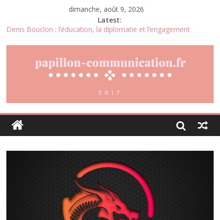
dimanche, août 9, 2026
Latest:
Denis Bouclon : l’éducation, la diplomatie et l’engagement
international au cœur d’un parcours singulier
Joris Dutel : un parcours de direction construit au cœur des
marchés africains
Pourquoi la gestion locative devient un levier stratégique pour
valoriser son patrimoine immobilier
Daniel Moquet : quand les avis clients deviennent un levier
d’amélioration continue ?
Agria : une assurance santé animale conçue pour répondre aux
besoins des propriétaires